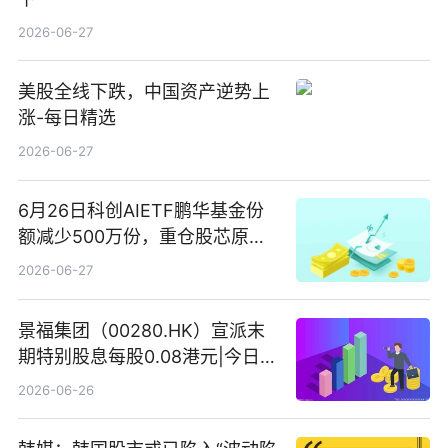
2026-06-27
美股全线下跌，中国资产逆势上
涨-每日精选
2026-06-27
6月26日科创AIETF鹏华基金份
额减少500万份，重仓股芯原股
份、寒武纪、澜起科技 观速讯
2026-06-27
景福集团（00280.HK）宣派末
期特别股息每股0.08港元|今日快
看
2026-06-26