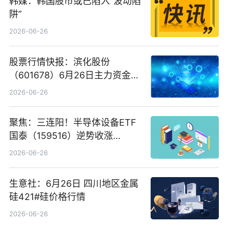
韩媒：韩国股市或已陷入“波动陷
阱”
2026-06-26
股票行情快报：滨化股份
（601678）6月26日主力资金净
卖出5964.34万元
2026-06-26
聚焦：三连阳！半导体设备ETF
国泰（159516）逆势收涨
3.5%，近10日累计净流入超65
2026-06-26
亿元
生意社：6月26日 四川地区金属
硅421#硅价格行情
2026-06-26