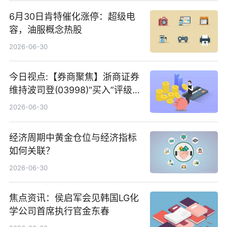
6月30日肯特催化涨停：超级电
容，油服概念热股
2026-06-30
今日视点:【券商聚焦】浙商证券
维持波司登(03998)“买入”评级
指其业绩高质量稳增长
2026-06-30
经济周期中黄金仓位与经济指标
如何关联？
2026-06-30
焦点资讯：侯启军会见韩国LG化
学公司首席执行官金东春