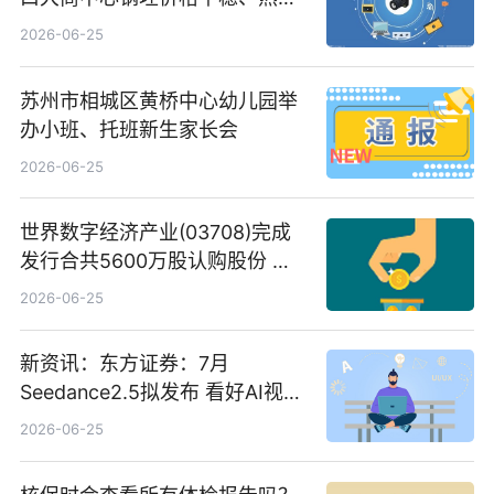
C料价格微幅下跌
2026-06-25
苏州市相城区黄桥中心幼儿园举
办小班、托班新生家长会
2026-06-25
世界数字经济产业(03708)完成
发行合共5600万股认购股份 净
筹约1007万港元 独家焦点
2026-06-25
新资讯：东方证券：7月
Seedance2.5拟发布 看好AI视频
创作工作流进一步提效
2026-06-25