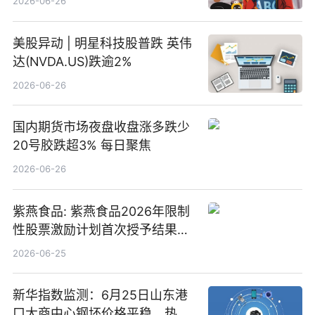
2026-06-26
美股异动 | 明星科技股普跌 英伟
达(NVDA.US)跌逾2%
2026-06-26
国内期货市场夜盘收盘涨多跌少
20号胶跌超3% 每日聚焦
2026-06-26
紫燕食品: 紫燕食品2026年限制
性股票激励计划首次授予结果公
告-微资讯
2026-06-25
新华指数监测：6月25日山东港
口大商中心钢坯价格平稳、热轧