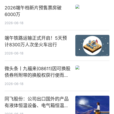
2026端午档新片预售票房破
6000万
2026-06-18
端午铁路运输正式开启！5天预
计8300万人次坐火车出行
2026-06-18
微头条丨九福来(08611)因可换股
债券所附带的换股权获行使而发
行5200万股
2026-06-18
同飞股份：公司出口国外的产品
有液体恒温设备、电气箱恒温装
置、纯水冷却单元和特种换热器