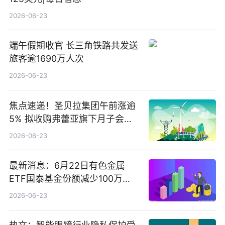
2026-06-23
端午假期收官 长三角铁路共发送
旅客逾1690万人次
2026-06-23
焦点速递！圣贝拉集团午前涨逾
5% 拟收购弗蕾亚旗下月子会所
业务少数股权
2026-06-23
最新消息：6月22日有色金属
ETF国泰基金份额减少100万
份，重仓股紫金矿业、洛阳钼
2026-06-23
业、北方稀土