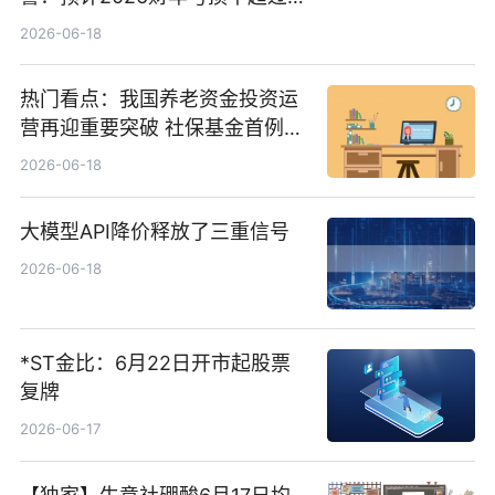
1000万港元
2026-06-18
热门看点：我国养老资金投资运
营再迎重要突破 社保基金首例期
货账户完成开立
2026-06-18
大模型API降价释放了三重信号
2026-06-18
*ST金比：6月22日开市起股票
复牌
2026-06-17