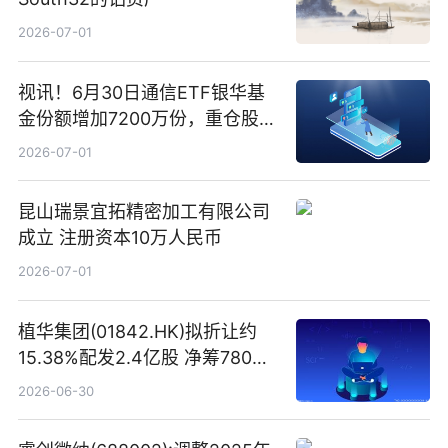
2026-07-01
视讯！6月30日通信ETF银华基
金份额增加7200万份，重仓股新
易盛、中际旭创、立讯精密
2026-07-01
昆山瑞景宜拓精密加工有限公司
成立 注册资本10万人民币
2026-07-01
植华集团(01842.HK)拟折让约
15.38%配发2.4亿股 净筹780万
港元
2026-06-30