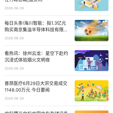
2026-06-29
每日头条!海川智能：拟1.3亿元
购买南京集溢半导体科技有限公
司15.3%股权
2026-06-29
看热讯：徐州云龙：星空下赴约
沉浸式体验烟火文明夜
2026-06-29
普昂医疗6月29日大宗交易成交
1148.00万元 今日要闻
2026-06-29