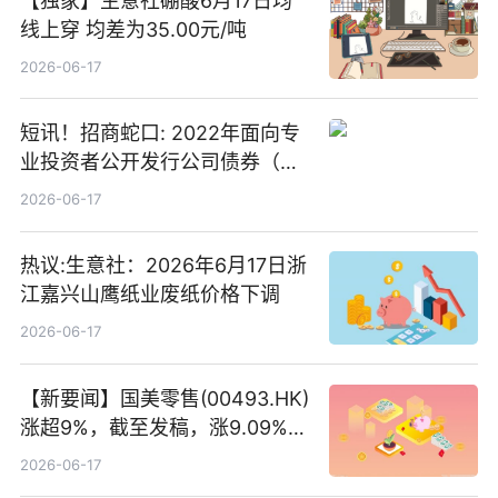
【独家】生意社硼酸6月17日均
线上穿 均差为35.00元/吨
2026-06-17
短讯！招商蛇口: 2022年面向专
业投资者公开发行公司债券（第
二期）（品种二）2026年付息公
2026-06-17
告
热议:生意社：2026年6月17日浙
江嘉兴山鹰纸业废纸价格下调
2026-06-17
【新要闻】国美零售(00493.HK)
涨超9%，截至发稿，涨9.09%，
报0.012港元，成交额37.26万港
2026-06-17
元