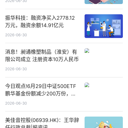
2026-06-30
振华科技：融资净买入2778.12
万元，融资余额14.91亿元
2026-06-30
消息！昶通橡塑制品（淮安）有
限公司成立 注册资本10万人民币
2026-06-30
今日观点!6月29日中证500ETF
鹏华基金份额减少200万份，重
仓股亨通光电、赤峰黄金、佰维
2026-06-30
存储
美佳音控股(06939.HK)：王华辞
任行政总裁|报资讯