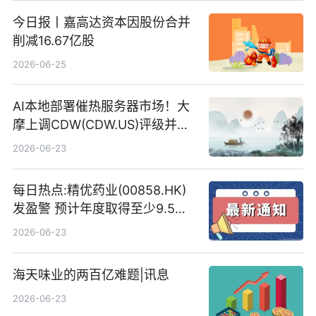
今日报丨嘉高达资本因股份合并
削减16.67亿股
2026-06-25
AI本地部署催热服务器市场！大
摩上调CDW(CDW.US)评级并看
高IBM(IBM.US)戴尔(DELL.US)
2026-06-23
目标价
每日热点:精优药业(00858.HK)
发盈警 预计年度取得至少9.5亿
港元的亏损 同比盈转亏
2026-06-23
海天味业的两百亿难题|讯息
2026-06-23