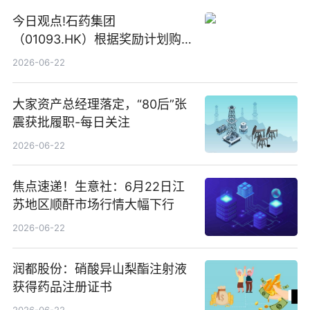
今日观点!石药集团
（01093.HK）根据奖励计划购
回580万股
2026-06-22
大家资产总经理落定，“80后”张
震获批履职-每日关注
2026-06-22
焦点速递！生意社：6月22日江
苏地区顺酐市场行情大幅下行
2026-06-22
润都股份：硝酸异山梨酯注射液
获得药品注册证书