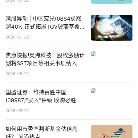
2026-06-22
港股异动 | 中国宏光(08646)涨
超40% 正式拓展TGV玻璃基覆铜
板新材料业务
2026-06-22
焦点快报!奥海科技：股权激励计
划将SST项目等相关事项纳入专
项业务发展考核指标
2026-06-22
国盛证券：维持百胜中国
(09987)“买入”评级 收购必胜客
中国增厚利润加速成长 信息
2026-06-22
如何用市盈率判断基金估值高
低？ 前沿热点