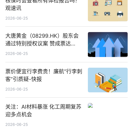
核保时会查看所有体检报告吗？
观速讯
2026-06-25
大唐黄金（08299.HK）股东会
通过特别授权议案 赞成票达
100%_新动态
2026-06-25
票价便宜行李费贵！廉航“行李刺
客”引质疑-快报
2026-06-25
关注：AI材料暴涨 化工周期复苏
迎多点机会
2026-06-25