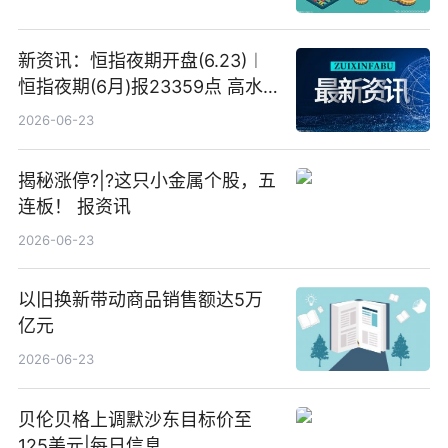
新资讯：恒指夜期开盘(6.23)︱
恒指夜期(6月)报23359点 高水
23点
2026-06-23
揭秘涨停?|?这只小金属个股，五
连板！ 报资讯
2026-06-23
以旧换新带动商品销售额达5万
亿元
2026-06-23
贝伦贝格上调默沙东目标价至
125美元|每日信息