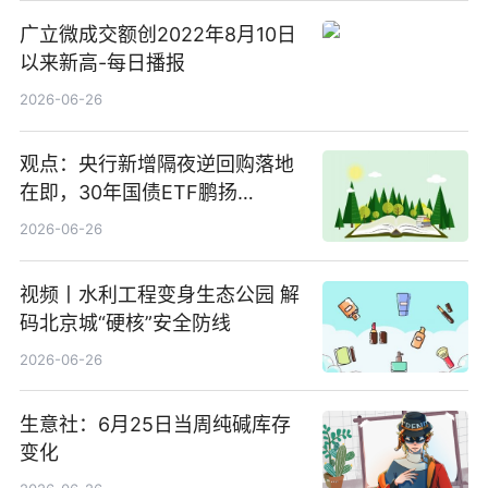
广立微成交额创2022年8月10日
以来新高-每日播报
2026-06-26
观点：央行新增隔夜逆回购落地
在即，30年国债ETF鹏扬
(511090) 盘中小幅上涨
2026-06-26
视频丨水利工程变身生态公园 解
码北京城“硬核”安全防线
2026-06-26
生意社：6月25日当周纯碱库存
变化